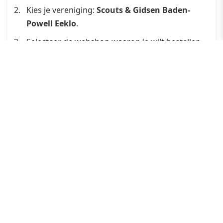
Kies je vereniging:
Scouts & Gidsen Baden-
Powell Eeklo
.
Selecteer de webshop waarop je wilt bestellen.
Klik door naar de webshop en plaats je
bestelling.
Trooper registreert je aankoop en een deel van
het bedrag gaat naar onze scouts!
Wil je het nog makkelijker maken?
Download
de
Trooper-extensie
voor je browser en steun onze
scouts automatisch bij elke aankoop. 🎉
Start met Trooper
Kom eens langs!